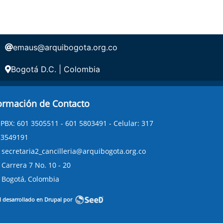
emaus@arquibogota.org.co
Bogotá D.C. | Colombia
ormación de Contacto
PBX: 601 3505511 - 601 5803491 - Celular: 317
3549191
secretaria2_cancilleria@arquibogota.org.co
Carrera 7 No. 10 - 20
Bogotá, Colombia
l desarrollado en Drupal por