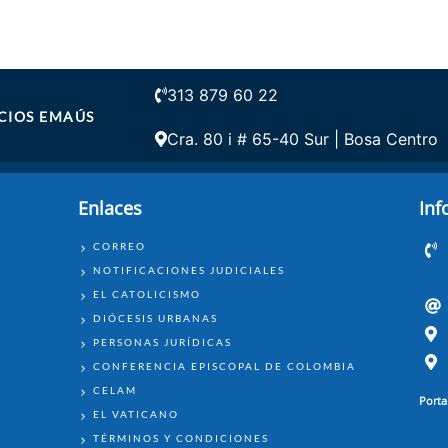
313 879 60 22
CIOS EMAÚS
Cra. 80 i # 65-40 Sur | Bosa Centro
Enlaces
Inf
ENLACES
CORREO
NOTIFICACIONES JUDICIALES
EL CATOLICISMO
DIÓCESIS URBANAS
PERSONAS JURÍDICAS
CONFERENCIA EPISCOPAL DE COLOMBIA
CELAM
Porta
EL VATICANO
TÉRMINOS Y CONDICIONES