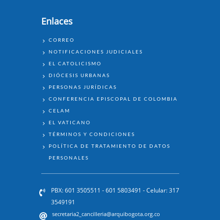
Enlaces
ENLACES
CORREO
NOTIFICACIONES JUDICIALES
EL CATOLICISMO
DIÓCESIS URBANAS
PERSONAS JURÍDICAS
CONFERENCIA EPISCOPAL DE COLOMBIA
CELAM
EL VATICANO
TÉRMINOS Y CONDICIONES
POLÍTICA DE TRATAMIENTO DE DATOS
PERSONALES
PBX: 601 3505511 - 601 5803491 - Celular: 317
3549191
secretaria2_cancilleria@arquibogota.org.co